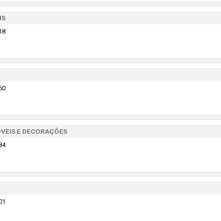
IS
18
60
VEIS E DECORAÇÕES
84
01