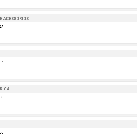
 E ACESSÓRIOS
48
92
RICA
00
66