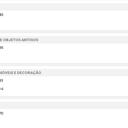
45
 E OBJETOS ANTIGOS
95
 MÓVEIS E DECORAÇÃO
33
aná
70