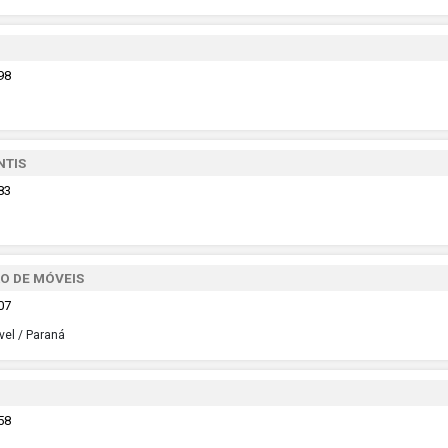
98
NTIS
83
O DE MÓVEIS
07
vel / Paraná
58