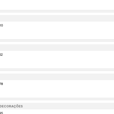
10
52
78
 DECORAÇÕES
95