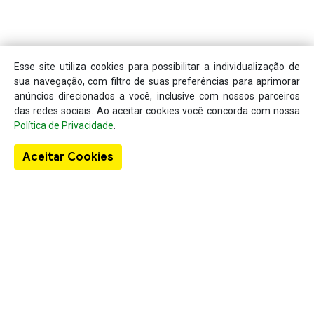
Esse site utiliza cookies para possibilitar a individualização de
sua navegação, com filtro de suas preferências para aprimorar
anúncios direcionados a você, inclusive com nossos parceiros
das redes sociais. Ao aceitar cookies você concorda com nossa
Política de Privacidade
.
Aceitar Cookies
Sobre o Guia Localizar
A existência do Localizar Lista Telefônica deu-se em virtude da
lacuna existente no mercado em se tratando de um produto
específico para a busca de informações comerciais concentradas
em um único local, como nome da empresa, telefone, endereço e