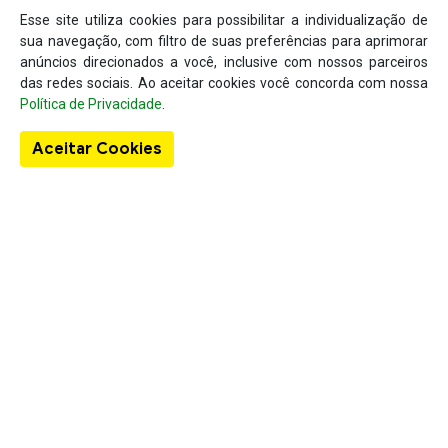
Esse site utiliza cookies para possibilitar a individualização de
sua navegação, com filtro de suas preferências para aprimorar
anúncios direcionados a você, inclusive com nossos parceiros
das redes sociais. Ao aceitar cookies você concorda com nossa
Política de Privacidade
.
Aceitar Cookies
Sobre o Guia Localizar
A existência do Localizar Lista Telefônica deu-se em virtude da
lacuna existente no mercado em se tratando de um produto
específico para a busca de informações comerciais concentradas
em um único local, como nome da empresa, telefone, endereço e
também, seus produtos de venda e seu anúncio.
Links