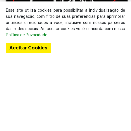
Esse site utiliza cookies para possibilitar a individualização de
sua navegação, com filtro de suas preferências para aprimorar
anúncios direcionados a você, inclusive com nossos parceiros
das redes sociais. Ao aceitar cookies você concorda com nossa
Política de Privacidade
.
Aceitar Cookies
Sobre o Guia Localizar
A existência do Localizar Lista Telefônica deu-se em virtude da
lacuna existente no mercado em se tratando de um produto
específico para a busca de informações comerciais concentradas
em um único local, como nome da empresa, telefone, endereço e
também, seus produtos de venda e seu anúncio.