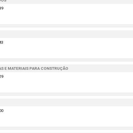
39
43
S E MATERIAIS PARA CONSTRUÇÃO
29
00