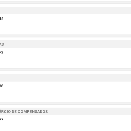
15
AS
73
38
MÉRCIO DE COMPENSADOS
77