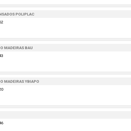
NSADOS POLIPLAC
62
IO MADEIRAS BAU
43
IO MADEIRAS YBIAPO
20
46