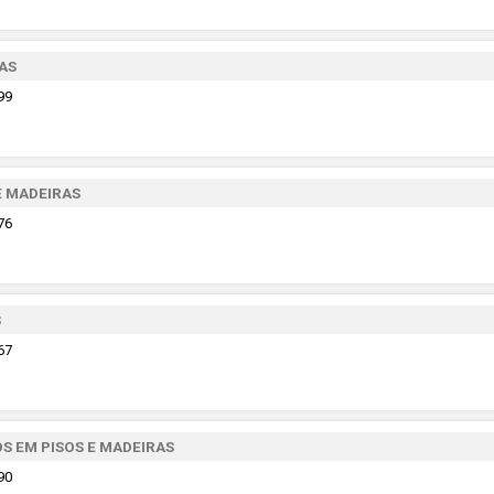
AS
99
 MADEIRAS
76
S
67
S EM PISOS E MADEIRAS
90