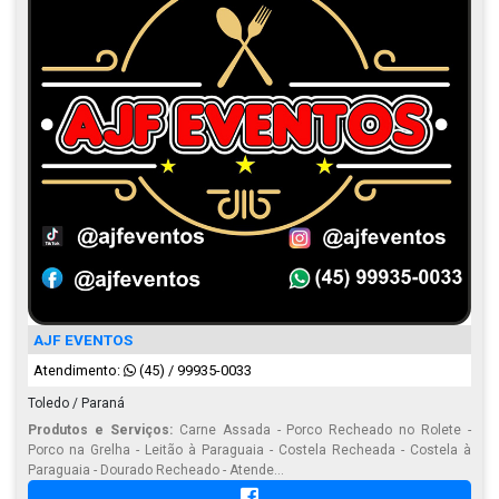
AJF EVENTOS
Atendimento:
(45) / 99935-0033
Toledo / Paraná
Produtos e Serviços:
Carne Assada - Porco Recheado no Rolete -
Porco na Grelha - Leitão à Paraguaia - Costela Recheada - Costela à
Paraguaia - Dourado Recheado - Atende...