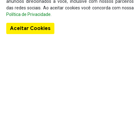
anúncios direcionados a você, inclusive com nossos parceiros
das redes sociais. Ao aceitar cookies você concorda com nossa
Política de Privacidade
.
Aceitar Cookies
Sobre o Guia Localizar
A existência do Localizar Lista Telefônica deu-se em virtude da
lacuna existente no mercado em se tratando de um produto
específico para a busca de informações comerciais concentradas
em um único local, como nome da empresa, telefone, endereço e
também, seus produtos de venda e seu anúncio.
Links
Guia Localizar