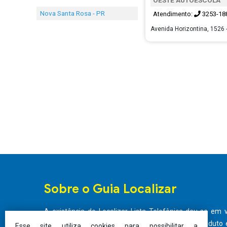
Nova Santa Rosa - PR
Atendimento:
3253-18
Avenida Horizontina, 1526 
Sobre o Guia Localizar
A existência do Localizar Lista Telefônica deu-se em 
existente no mercado em se tratando de um produto e
Esse site utiliza cookies para possibilitar a