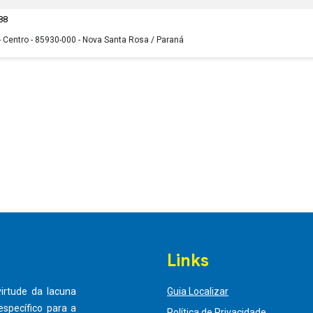
88
- Centro - 85930-000 - Nova Santa Rosa / Paraná
Links
virtude da lacuna
Guia Localizar
specífico para a
Política de Privacidade