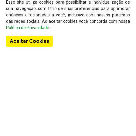
Esse site utiliza cookies para possibilitar a individualização de
sua navegação, com filtro de suas preferências para aprimorar
anúncios direcionados a você, inclusive com nossos parceiros
das redes sociais. Ao aceitar cookies você concorda com nossa
Política de Privacidade
.
Aceitar Cookies
Sobre o Guia Localizar
A existência do Localizar Lista Telefônica deu-se em virtude da
lacuna existente no mercado em se tratando de um produto
específico para a busca de informações comerciais concentradas
em um único local, como nome da empresa, telefone, endereço e
também, seus produtos de venda e seu anúncio.
Links