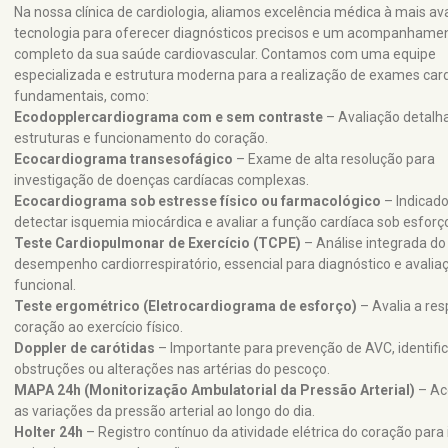
Na nossa clínica de cardiologia, aliamos excelência médica à mais a
tecnologia para oferecer diagnósticos precisos e um acompanhame
completo da sua saúde cardiovascular. Contamos com uma equipe
especializada e estrutura moderna para a realização de exames card
fundamentais, como:
Ecodopplercardiograma com e sem contraste
– Avaliação detalh
estruturas e funcionamento do coração.
Ecocardiograma transesofágico
– Exame de alta resolução para
investigação de doenças cardíacas complexas.
Ecocardiograma sob estresse físico ou farmacológico
– Indicado
detectar isquemia miocárdica e avaliar a função cardíaca sob esforç
Teste Cardiopulmonar de Exercício (TCPE)
– Análise integrada do
desempenho cardiorrespiratório, essencial para diagnóstico e avalia
funcional.
Teste ergométrico (Eletrocardiograma de esforço)
– Avalia a res
coração ao exercício físico.
Doppler de carótidas
– Importante para prevenção de AVC, identifi
obstruções ou alterações nas artérias do pescoço.
MAPA 24h (Monitorização Ambulatorial da Pressão Arterial)
– A
as variações da pressão arterial ao longo do dia.
Holter 24h
– Registro contínuo da atividade elétrica do coração para 