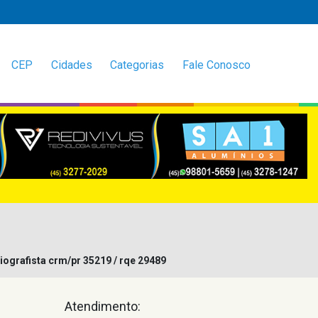
CEP
Cidades
Categorias
Fale Conosco
iografista crm/pr 35219 / rqe 29489
Atendimento: