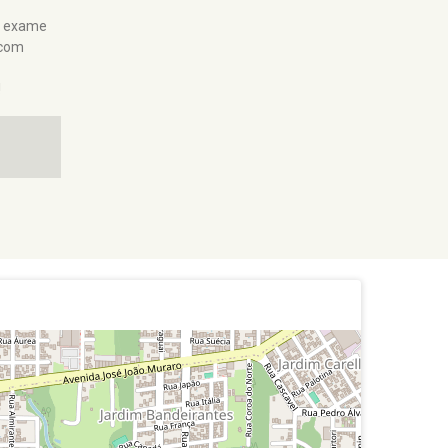
u exame
 com
!