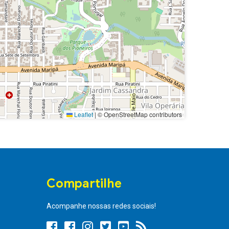
Leaflet
|
© OpenStreetMap contributors
Compartilhe
Acompanhe nossas redes sociais!