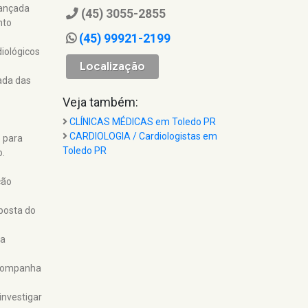
vançada
(45) 3055-2855
nto
(45) 99921-2199
iológicos
Localização
ada das
Veja também:
CLÍNICAS MÉDICAS em Toledo PR
CARDIOLOGIA / Cardiologistas em
 para
Toledo PR
o.
ção
posta do
ca
companha
investigar