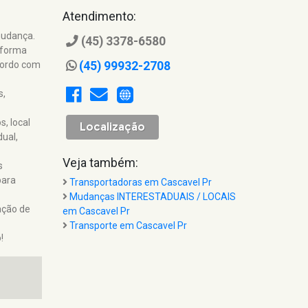
Atendimento:
mudança.
(45) 3378-6580
 forma
cordo com
(45) 99932-2708
s,
, local
Localização
ual,
Veja também:
s
para
Transportadoras em Cascavel Pr
Mudanças INTERESTADUAIS / LOCAIS
ação de
em Cascavel Pr
Transporte em Cascavel Pr
!